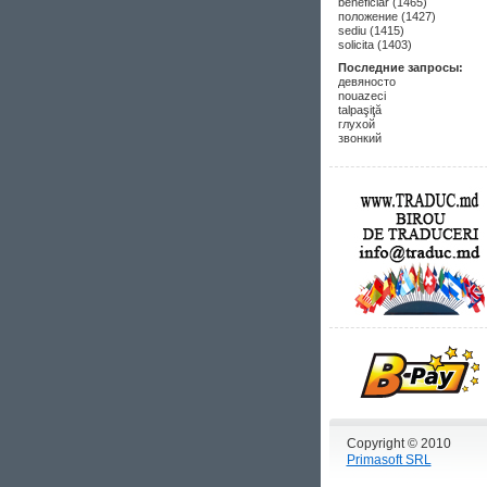
beneficiar (1465)
положение (1427)
sediu (1415)
solicita (1403)
Последние запросы:
девяносто
nouazeci
talpaşiţă
глухой
звонкий
Copyright © 2010
Primasoft SRL