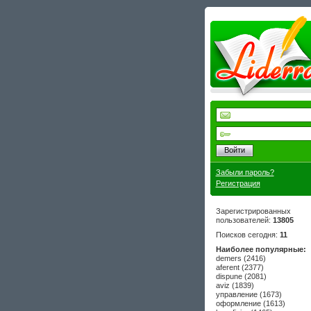
Войти
Забыли пароль?
Регистрация
Зарегистрированных
пользователей:
13805
Поисков сегодня:
11
Наиболее популярные:
demers (2416)
aferent (2377)
dispune (2081)
aviz (1839)
управление (1673)
оформление (1613)