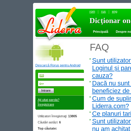
rom
rus
eng
Dicţionar on
Dicţionar on
Principală
Despre no
FAQ
Sunt utilizator
Descarcă Rorus pentru Android
Loginul şi par
cauza?
Dacă nu sunt î
beneficiez de 
Intrare
Cum de suplin
Aţi uitat parola?
Liderra.com?
Înregistrare
Ce planuri tar
Utilizatori înregistraţi:
13805
Sunt utilizato
Căutări astăzi:
6
nu am achitat
Top căutate: