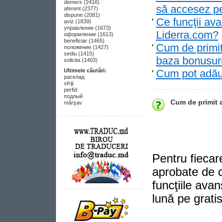
demers (2416)
să accesez pe
aferent (2377)
dispune (2081)
Ce funcţii ava
aviz (1839)
управление (1673)
Liderra.com?
оформление (1613)
beneficiar (1465)
Cum de primit 
положение (1427)
sediu (1415)
baza bonusuri
solicita (1403)
Ultimele căutări:
Cum pot adăug
расклад
sfriji
perfid
подлый
Cum de primit a
mârşav
P
entru fiecar
aprobate de c
funcţiile ava
lună pe gratis